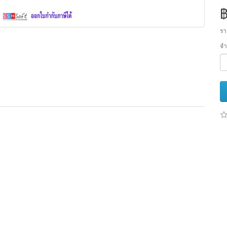
฿
รา
จ